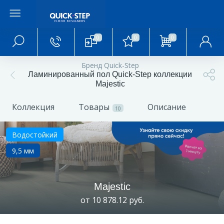
0
0
0
Главное меню
Бренд Quick-Step
Ламинированный пол Quick-Step коллекции
Главная
Majestic
Коллекция
Товары
Описание
О магазине
10
Водостойкий
Акции и скидки
9,5 мм
Статьи и обзоры
Majestic
от 10 878.12 руб.
Фотогалерея