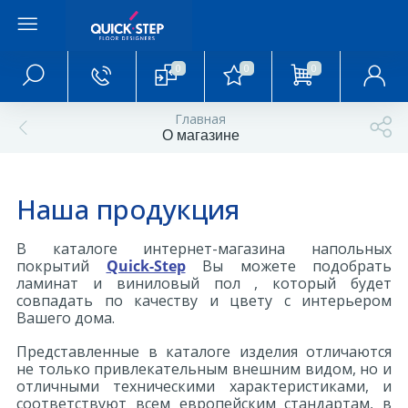
0
0
0
Фотогалерея
Главная
О магазине
Пол в кабинете
Пол в ванной
Наша продукция
В каталоге интернет-магазина напольных
Пол в гостиной
покрытий
Quick-Step
Вы можете подобрать
ламинат и виниловый пол , который будет
совпадать по качеству и цвету с интерьером
Вашего дома.
Пол в детской
Представленные в каталоге изделия отличаются
не только привлекательным внешним видом, но и
Пол в прихожей
отличными техническими характеристиками, и
соответствуют всем европейским стандартам, в