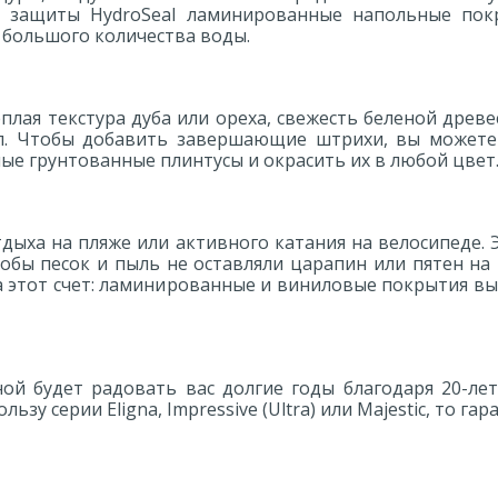
защиты HydroSeal ламинированные напольные покрытия
 большого количества воды.
плая текстура дуба или ореха, свежесть беленой древ
л. Чтобы добавить завершающие штрихи, вы можете
лые грунтованные плинтусы и окрасить их в любой цвет
ыха на пляже или активного катания на велосипеде. Э
тобы песок и пыль не оставляли царапин или пятен на
а этот счет: ламинированные и виниловые покрытия вы
ой будет радовать вас долгие годы благодаря 20-ле
ьзу серии Eligna, Impressive (Ultra) или Majestic, то гар