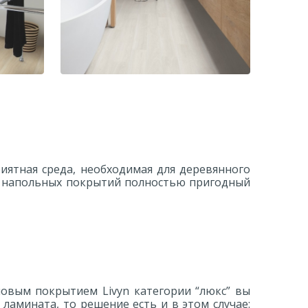
a U3832
Ламинат Quick-Step Eligna U3831
евый
Дуб итальянский светло-серый
Создайте расслабляющую и
полу,
комфортную атмосферу c
ятежным
ламинатом Quick-Step Eligna
вает
иятная среда, необходимая для деревянного
U3831
ть
ти напольных покрытий полностью пригодный
овым покрытием Livyn категории “люкс” вы
ламината, то решение есть и в этом случае: