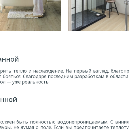
Ламинат Quick-Step Elign
ат Quick-Step Impressive
Дуб итальянский беж
IM1847 Дуб светлый
дайте с нашими полами
анной
Отдайте предпочтению 
ение песчаного пляжа с
который выглядит безм
ественными бежевыми
и полностью обеспечи
ить тепло и наслаждение. На первый взгляд, благопр
оттенками
водонепроницаемос
ит бояться: благодаря последним разработкам в облас
ол — уже реальность.
анной
должен быть полностью водонепроницаемым. С винил
ы, не думая о поле. Если вы предпочитаете теплоту 