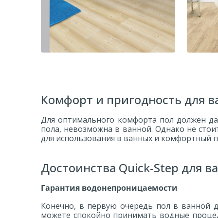
Ламинат Quick-Step Impressive
Ламин
IM1860 Сосна натуральная
Разве вам не нравится, как этот
Соз
Комфорт и пригодность для в
пол контрастирует с чистой
ощущ
белизной этого прекрасного
ест
Для оптимального комфорта пол должен дар
интерьера ванной комнаты?
пола, невозможна в ванной. Однако не сто
для использования в ванных и комфортный п
Достоинства Quick-Step для в
Гарантия водонепроницаемости
Конечно, в первую очередь пол в ванной 
можете спокойно принимать водные процедур