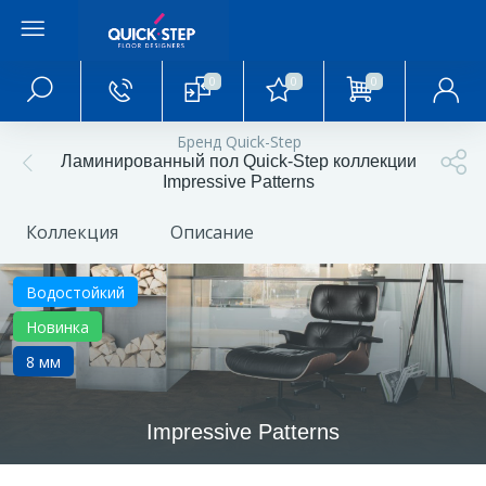
0
0
0
Главное меню
Бренд Quick-Step
Ламинированный пол Quick-Step коллекции
Главная
Impressive Patterns
Коллекция
Описание
О магазине
Водостойкий
Акции и скидки
Новинка
8 мм
Статьи и обзоры
Impressive Patterns
Фотогалерея