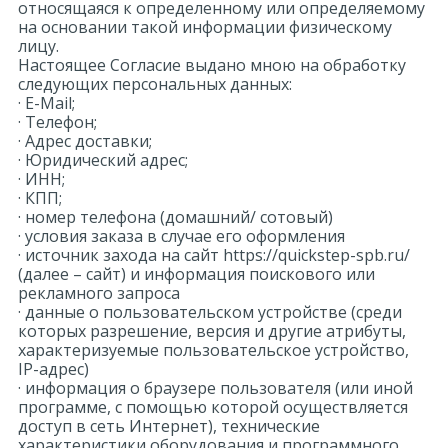
относящаяся к определенному или определяемому
на основании такой информации физическому
Оплата и доставка
лицу.
Настоящее Согласие выдано мною на обработку
следующих персональных данных:
Контакты
· E-Mail;
· Телефон;
· Адрес доставки;
· Юридический адрес;
Монтаж
· ИНН;
· КПП;
· номер телефона (домашний/ сотовый)
· условия заказа в случае его оформления
· источник захода на сайт https://quickstep-spb.ru/
(далее – сайт) и информация поискового или
рекламного запроса
· данные о пользовательском устройстве (среди
которых разрешение, версия и другие атрибуты,
характеризуемые пользовательское устройство,
IP-адрес)
· информация о браузере пользователя (или иной
программе, с помощью которой осуществляется
доступ в сеть Интернет), технические
характеристики оборудования и программного