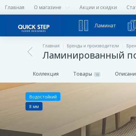
Главная
О магазине
Акции и скидки
Ста
Ламинат
Главная
Бренды и производители
Брен
Ламинированный пол
Коллекция
Товары
Описани
19
Водостойкий
8 мм