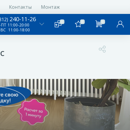
Контакты
Монтаж
240-11-26
812)
0
0
0
ПТ 11:00-20:00
-ВС 11:00-18:00
c