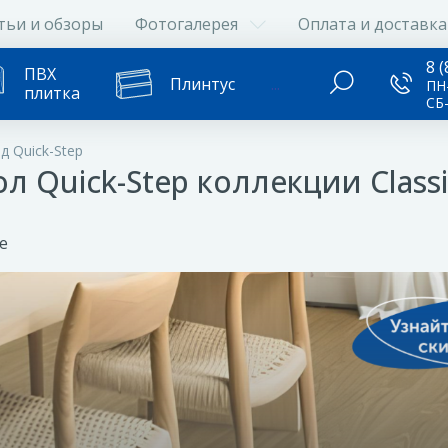
тьи и обзоры
Фотогалерея
Оплата и доставка
8 (
ПВХ
Плинтус
...
ПН-
плитка
СБ
д Quick-Step
 Quick-Step коллекции Classi
е