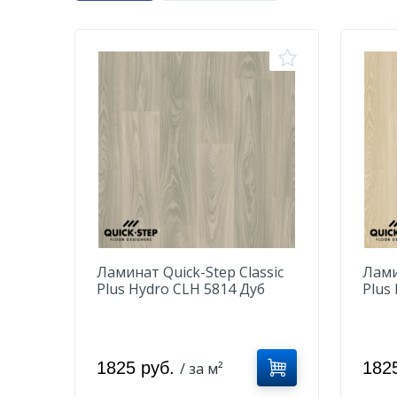
Ламинат Quick-Step Classic
Лами
Plus Hydro CLH 5814 Дуб
Plus
серый тихоокеанский
мор
1825 руб.
182
/ за м²