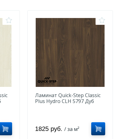
sic
Ламинат Quick-Step Classic
б
Plus Hydro CLH 5797 Дуб
мокко коричневый
1825 руб.
/ за м²