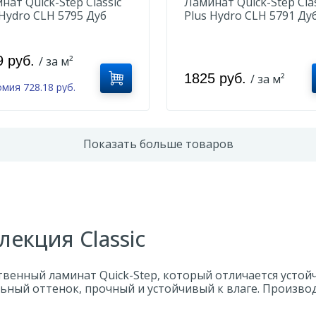
нат Quick-Step Classic
Ламинат Quick-Step Clas
 Hydro CLH 5795 Дуб
Plus Hydro CLH 5791 Ду
нный серый
песочный греш
9 руб.
/ за м²
1825 руб.
/ за м²
мия 728.18 руб.
Показать больше товаров
лекция Classic
венный ламинат Quick-Step, который отличается устойч
льный оттенок, прочный и устойчивый к влаге. Произв