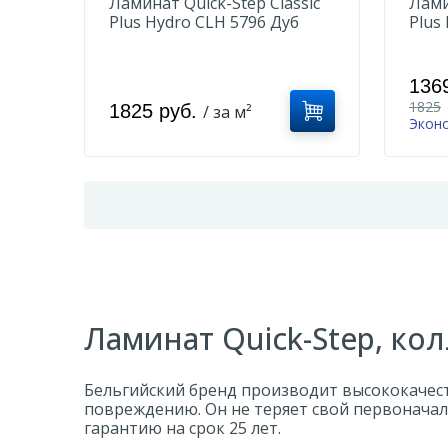
Ламинат Quick-Step Classic
Лами
Plus Hydro CLH 5796 Дуб
Plus
термо натуральный
тума
136
1825
1825 руб.
/ за м²
Эконо
Ламинат Quick-Step, кол
Бельгийский бренд производит высококачест
повреждению. Он не теряет свой первонача
гарантию на срок 25 лет.