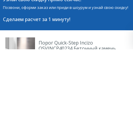
Позвони, оформи заказ или приди в шоурум и узнай свою скидку!
Сделаем расчет
за 1 минуту!
Порог Quick-Step Incizo
QSVINCP40234 Бетонный камень
4 100 руб.
/ шт
В наличии
-
+
шт
Общая стоимость
4 100 руб.
Добавить к сравнению
Порог Quick-Step Incizo
QSVINCP40280 Дуб чиа