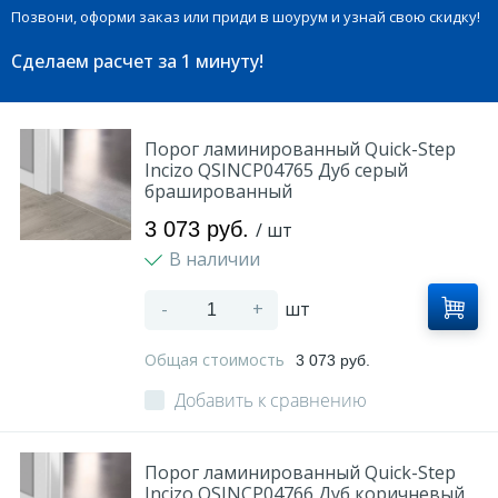
Позвони, оформи заказ или приди в шоурум и узнай свою скидку!
Сделаем расчет
за 1 минуту!
Порог ламинированный Quick-Step
Incizo QSINCP04765 Дуб серый
брашированный
3 073 руб.
/ шт
В наличии
-
+
шт
Общая стоимость
3 073 руб.
Добавить к сравнению
Порог ламинированный Quick-Step
Incizo QSINCP04766 Дуб коричневый