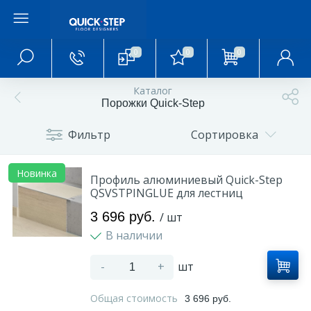
0
0
0
Главное меню
Каталог
Порожки Quick-Step
Главная
Фильтр
Сортировка
О магазине
Новинка
Профиль алюминиевый Quick-Step
QSVSTPINGLUE для лестниц
Акции и скидки
3 696 руб.
/ шт
В наличии
Статьи и обзоры
-
+
шт
Фотогалерея
Общая стоимость
3 696 руб.