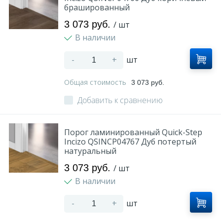
брашированный
3 073 руб.
/ шт
В наличии
-
+
шт
Общая стоимость
3 073 руб.
Добавить к сравнению
Порог ламинированный Quick-Step
Incizo QSINCP04767 Дуб потертый
натуральный
3 073 руб.
/ шт
В наличии
-
+
шт