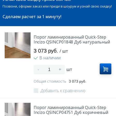
Позвони, оформи заказ или приди в шоурум и узнай свою скидку!
Сделаем расчет
за 1 минуту!
Порог ламинированный Quick-Step
Incizo QSINCP01848 Дуб натуральный
3 073 руб.
/ шт
В наличии
-
+
шт
Общая стоимость
3 073 руб.
Добавить к сравнению
Порог ламинированный Quick-Step
Incizo QSINCP04751 Дуб коричневый