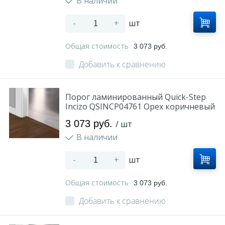
В наличии
-
+
шт
Общая стоимость
3 073 руб.
Добавить к сравнению
Порог ламинированный Quick-Step
Incizo QSINCP04761 Орех коричневый
3 073 руб.
/ шт
В наличии
-
+
шт
Общая стоимость
3 073 руб.
Добавить к сравнению