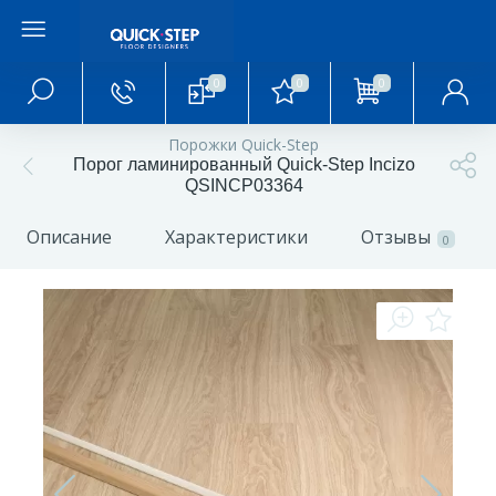
0
0
0
Главное меню
Порожки Quick-Step
Порог ламинированный Quick-Step Incizo
Главная
QSINCP03364
Описание
Характеристики
Отзывы
О магазине
0
Акции и скидки
Статьи и обзоры
Фотогалерея