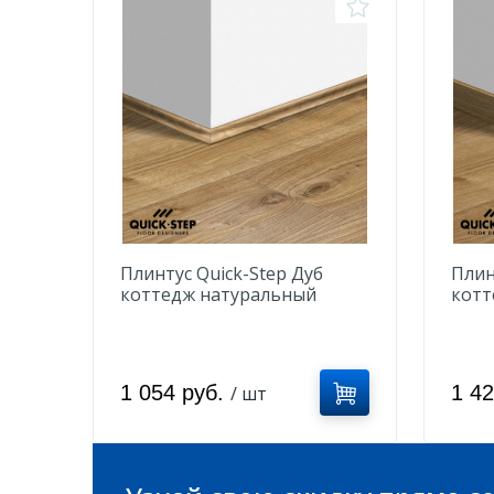
Плинтус Quick-Step Дуб
Плин
коттедж натуральный
котт
QSVSCOT40025
QSVS
1 054 руб.
1 4
/ шт