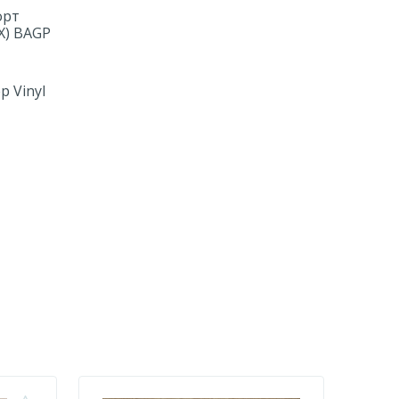
орт
Х) BAGP
p Vinyl