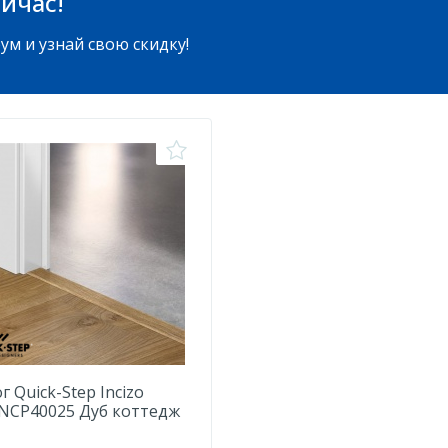
йчас!
ум и узнай свою скидку!
г Quick-Step Incizo
NCP40025 Дуб коттедж
ральный