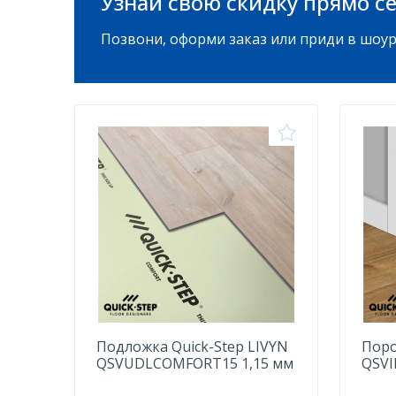
Узнай свою скидку прямо се
Позвони, оформи заказ или приди в шоур
Подложка Quick-Step LIVYN
Поро
QSVUDLCOMFORT15 1,15 мм
QSVI
(15м2)
нату