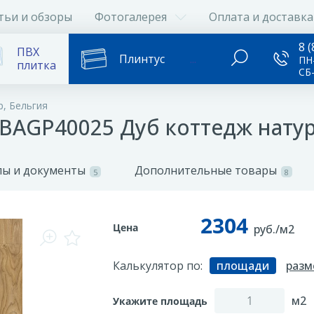
тьи и обзоры
Фотогалерея
Оплата и доставка
8 (
ПВХ
Плинтус
...
ПН-
плитка
СБ
p, Бельгия
) BAGP40025 Дуб коттедж нат
ы и документы
Дополнительные товары
5
8
2304
Цена
руб./м2
Калькулятор по:
площади
разм
м2
Укажите площадь