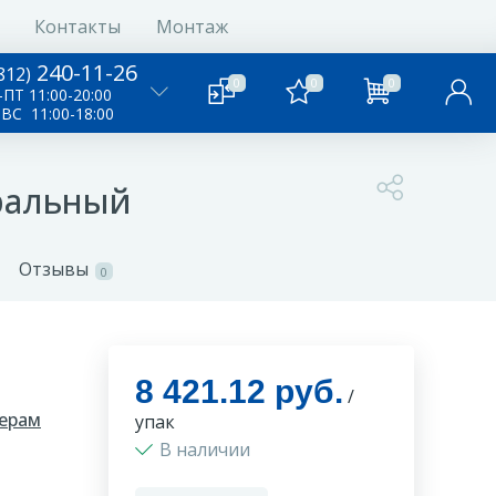
Контакты
Монтаж
240-11-26
812)
0
0
0
ПТ 11:00-20:00
-ВС 11:00-18:00
уральный
Отзывы
0
8 421.12 руб.
/
ерам
упак
В наличии