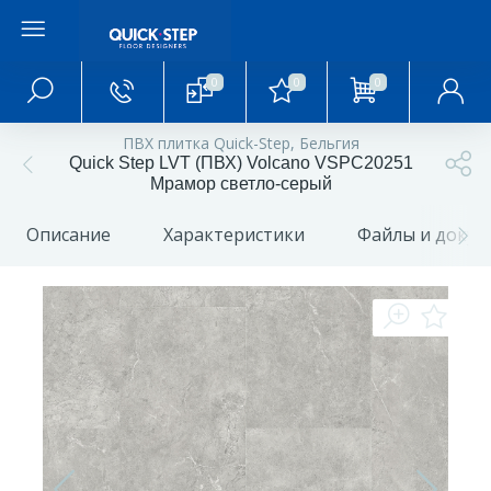
0
0
0
Главное меню
ПВХ плитка Quick-Step, Бельгия
Quick Step LVT (ПВХ) Volcano VSPC20251
Главная
Мрамор светло-серый
Описание
Характеристики
Файлы и доку
О магазине
Акции и скидки
Статьи и обзоры
Фотогалерея