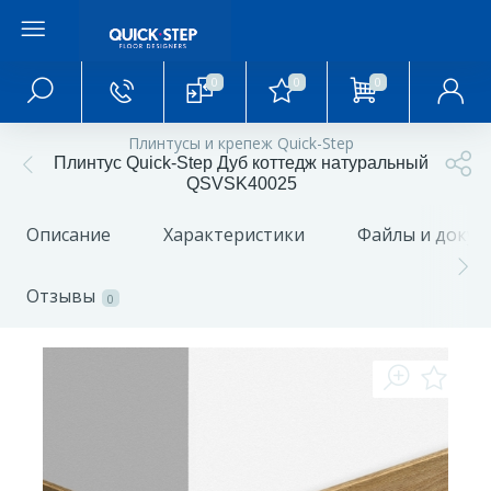
0
0
0
Главное меню
Плинтусы и крепеж Quick-Step
Плинтус Quick-Step Дуб коттедж натуральный
Главная
QSVSK40025
Описание
Характеристики
Файлы и доку
О магазине
Отзывы
0
Акции и скидки
Статьи и обзоры
Фотогалерея