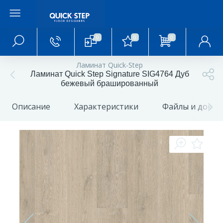
0
0
0
Главное меню
Ламинат Quick-Step
Ламинат Quick Step Signature SIG4764 Дуб
Главная
бежевый брашированный
Описание
Характеристики
Файлы и доку
О магазине
Акции и скидки
Статьи и обзоры
Фотогалерея