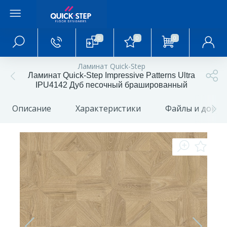
0
0
0
Главное меню
Ламинат Quick-Step
Ламинат Quick-Step Impressive Patterns Ultra
Главная
IPU4142 Дуб песочный брашированный
Описание
Характеристики
Файлы и доку
О магазине
Акции и скидки
Статьи и обзоры
Фотогалерея