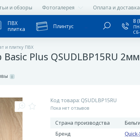
тьи и обзоры
Фотогалерея
Оплата и доставка
8 (
ПВХ
Плинтус
...
ПН-
плитка
СБ
т и плитку ПВХ
 Basic Plus QSUDLBP15RU 2мм
ывы
0
Код товара:
QSUDLBP15RU
Пока нет отзывов
Страна производства
Бельг
Бренд
Quick-