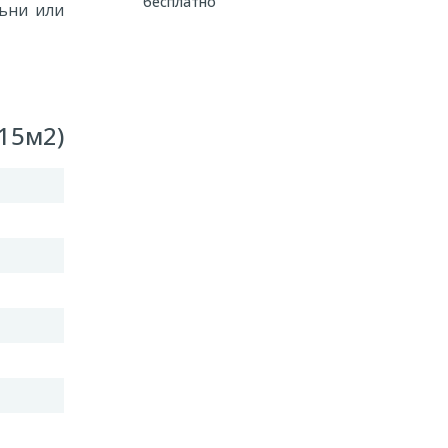
бесплатно
ьни или
15м2)