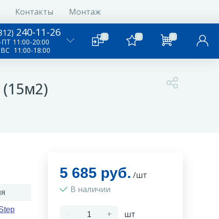
Контакты
Монтаж
240-11-26
812)
0
0
0
ПТ 11:00-20:00
-ВС 11:00-18:00
 (15м2)
5 685 руб.
/шт
В наличии
ия
Step
-
+
шт