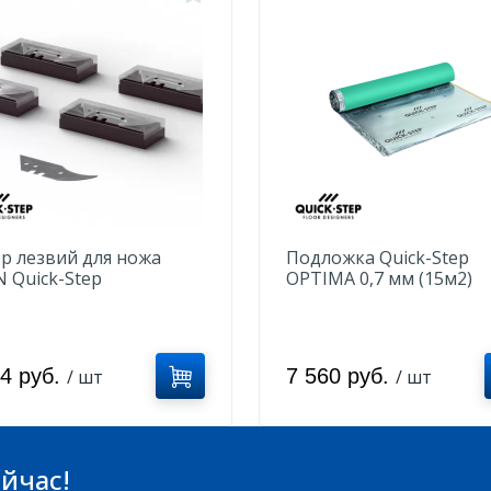
р лезвий для ножа
Подложка Quick-Step
N Quick-Step
OPTIMA 0,7 мм (15м2)
NIFEREFILL
74 руб.
7 560 руб.
/ шт
/ шт
йчас!