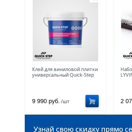
Клей для виниловой плитки
Набо
универсальный Quick-Step
LYVI
QSVGLUE 5-12 кг
NEVK
9 990 руб.
2 0
/шт
Узнай свою скидку прямо се