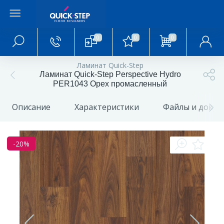
0
0
0
Главное меню
Ламинат Quick-Step
Ламинат Quick-Step Perspective Hydro
Главная
PER1043 Орех промасленный
Описание
Характеристики
Файлы и доку
О магазине
Акции и скидки
-20%
Статьи и обзоры
Фотогалерея