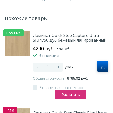
Похожие товары
Новинка
Ламинат Quick Step Capture Ultra
SIU4750 Дуб бежевый лакированный
4290 руб.
/ за м²
В наличии
-
+
упак
Общая стоимость
8785.92 руб.
Добавить к сравнению
Расчитать
-25%
Ламинат Quick-Step Classic Plus Hydro