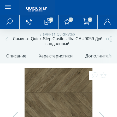
0
0
0
Главное меню
Ламинат Quick-Step
Ламинат Quick-Step Castle Ultra CAU9059 Дуб
Главная
сандаловый
Описание
Характеристики
Дополнительн
О магазине
Акции и скидки
Статьи и обзоры
Фотогалерея