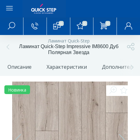
0
0
0
Главное меню
Ламинат Quick-Step
Ламинат Quick-Step Impressive IM8600 Дуб
Главная
Полярная Звезда
Описание
Характеристики
Дополнительн
О магазине
Акции и скидки
Новинка
Статьи и обзоры
Фотогалерея