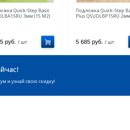
ожка Quick-Step Basic
Подложка Quick-Step Ba
LBA15RU 3мм (15 M2)
Plus QSUDLBP15RU 2м
(15м2)
75 руб.
5 685 руб.
/ шт
/ шт
йчас!
ум и узнай свою скидку!