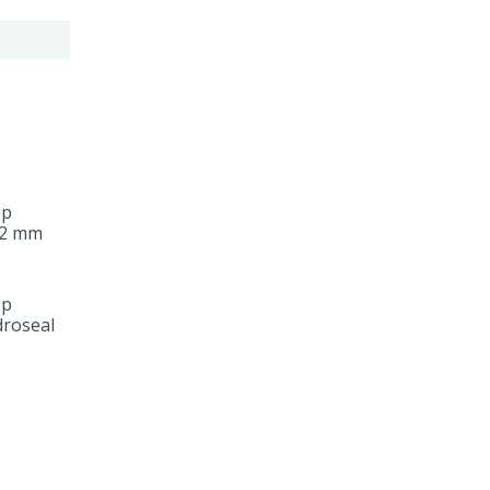
ep
12 mm
ep
roseal