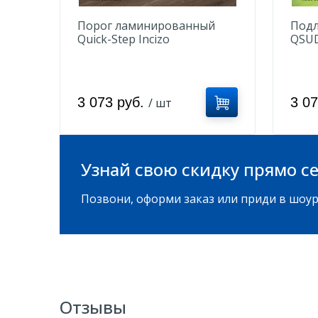
Порог ламинированный
Подл
Quick-Step Incizo
QSUD
QSINCP04766 Дуб
коричневый
брашированный
3 073 руб.
3 0
/ шт
Узнай свою скидку прямо се
Позвони, оформи заказ или приди в шоур
Отзывы