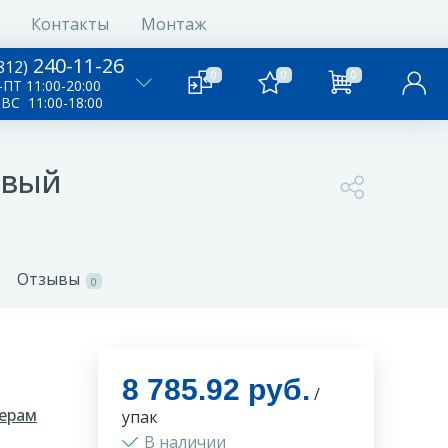
Контакты
Монтаж
240-11-26
812)
0
0
0
ПТ 11:00-20:00
-ВС 11:00-18:00
евый
Отзывы
0
8 785.92 руб.
/
ерам
упак
В наличии