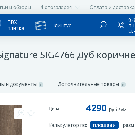
тьи и обзоры
Фотогалерея
Оплата и доставка
8 (
ПВХ
Плинтус
...
ПН-
плитка
СБ
Signature SIG4766 Дуб коричн
ы и документы
Дополнительные товары
6
8
4290
Цена
руб./м2
Калькулятор по:
площади
разм