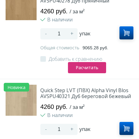
AVSPU40278 Дуб пряничный
4260 руб.
/ за м²
В наличии
-
+
упак
Общая стоимость
9065.28 руб.
Добавить к сравнению
Расчитать
Новинка
Quick Step LVT (ПВХ) Alpha Vinyl Blos
AVSPU40321 Дуб береговой бежевый
4260 руб.
/ за м²
В наличии
-
+
упак