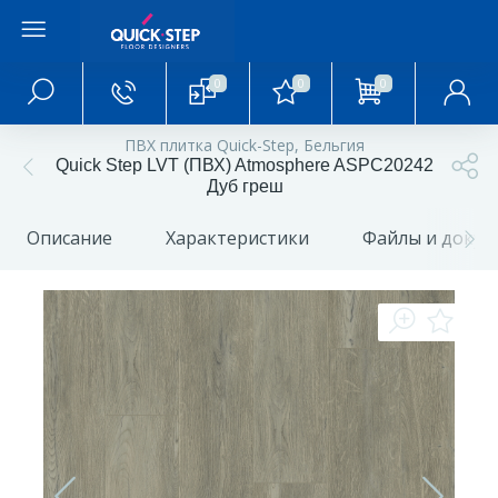
0
0
0
Главное меню
ПВХ плитка Quick-Step, Бельгия
Quick Step LVT (ПВХ) Atmosphere ASPC20242
Главная
Дуб греш
Описание
Характеристики
Файлы и доку
О магазине
Акции и скидки
Статьи и обзоры
Фотогалерея