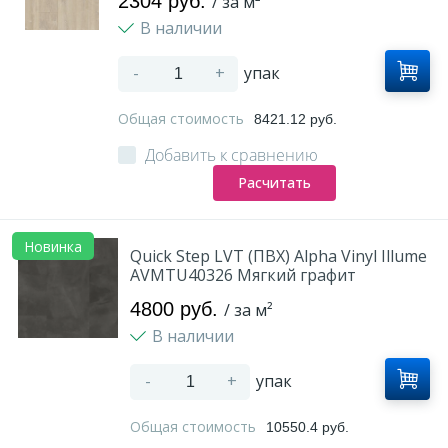
2304 руб.
/ за м²
В наличии
-
+
упак
Общая стоимость
8421.12 руб.
Добавить к сравнению
Расчитать
Новинка
Quick Step LVT (ПВХ) Alpha Vinyl Illume
AVMTU40326 Мягкий графит
4800 руб.
/ за м²
В наличии
-
+
упак
Общая стоимость
10550.4 руб.