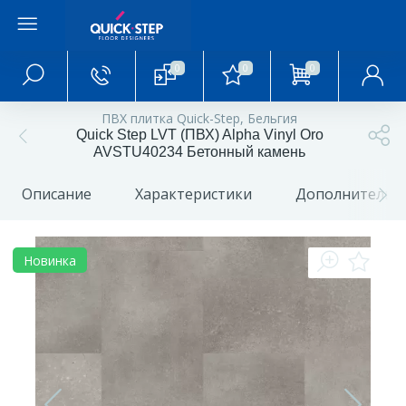
0
0
0
Главное меню
ПВХ плитка Quick-Step, Бельгия
Quick Step LVT (ПВХ) Alpha Vinyl Oro
Главная
AVSTU40234 Бетонный камень
Описание
Характеристики
Дополнительн
О магазине
Акции и скидки
Новинка
Статьи и обзоры
Фотогалерея