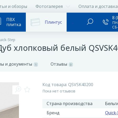
тьи и обзоры
Фотогалерея
Оплата и доставка
8 (
ПВХ
Плинтус
...
ПН-
плитка
СБ
ick-Step
 Дуб хлопковый белый QSVSK4
ы и документы
Отзывы
1
0
Код товара:
QSVSK40200
Пока нет отзывов
Страна производства
Бельг
Бренд
Quick-