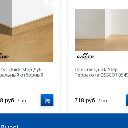
тус Quick-Step Дуб
Плинтус Quick-Step
ральный отборный
Терракота QSSCOT054
K40033
28 руб.
718 руб.
/ шт
/ шт
йчас!