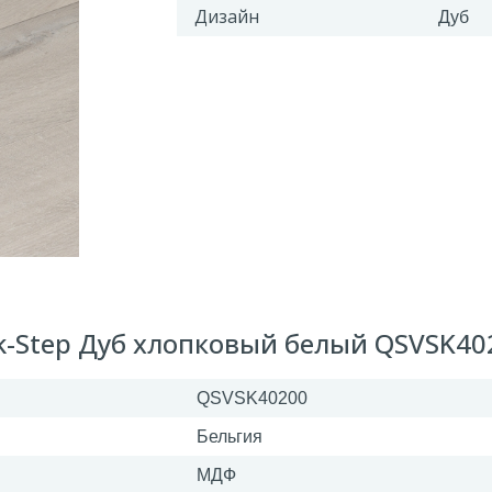
Дизайн
Дуб
k-Step Дуб хлопковый белый QSVSK40
QSVSK40200
Бельгия
МДФ