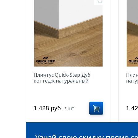
Плинтус Quick-Step Дуб
Плин
коттедж натуральный
нату
QSVSK40025
QSVS
1 428 руб.
1 4
/ шт
Узнай свою скидку прямо се