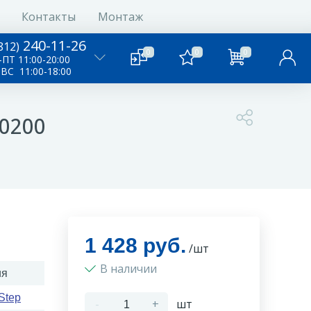
Контакты
Монтаж
240-11-26
812)
0
0
0
ПТ 11:00-20:00
-ВС 11:00-18:00
0200
1 428 руб.
/шт
В наличии
ия
Step
-
+
шт