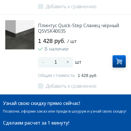
Добавить к сравнению
Плинтус Quick-Step Сланец чёрный
QSVSK40035
1 428 руб.
/ шт
В наличии
-
+
шт
Общая стоимость
1 428 руб.
Добавить к сравнению
Узнай свою скидку прямо сейчас!
Позвони, оформи заказ или приди в шоурум и узнай свою скидку!
Сделаем расчет
за 1 минуту!