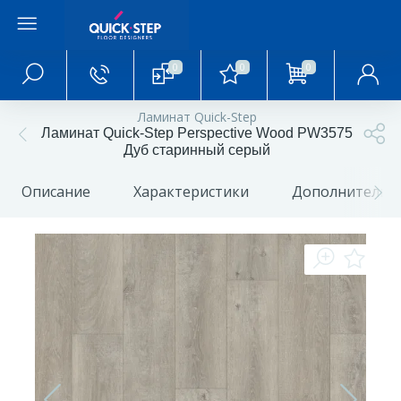
0
0
0
Главное меню
Ламинат Quick-Step
Ламинат Quick-Step Perspective Wood PW3575
Главная
Дуб старинный серый
Описание
Характеристики
Дополнительн
О магазине
Акции и скидки
Статьи и обзоры
Фотогалерея