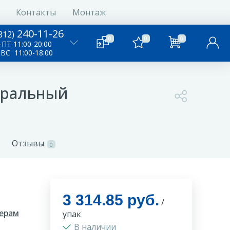
Контакты
Монтаж
240-11-26
812)
0
0
0
ПТ 11:00-20:00
-ВС 11:00-18:00
туральный
Отзывы
0
3 314.85 руб.
/
ерам
упак
В наличии