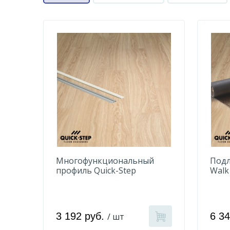
Многофункциональный
Подл
профиль Quick-Step
Walk
QSPRSILV Серебристый
3 192 руб.
6 3
/ шт