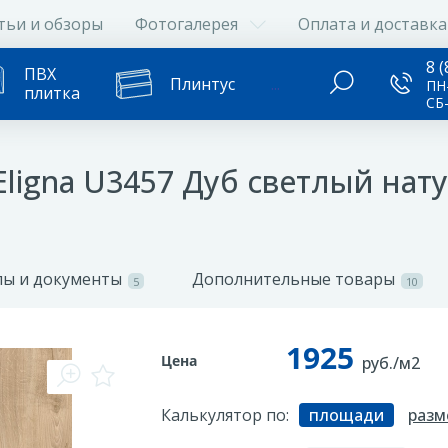
тьи и обзоры
Фотогалерея
Оплата и доставка
8 (
ПВХ
Плинтус
...
ПН-
плитка
СБ
Eligna U3457 Дуб светлый на
ы и документы
Дополнительные товары
5
10
1925
Цена
руб./м2
Калькулятор по:
площади
разм