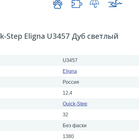
-Step Eligna U3457 Дуб светлый
U3457
Eligna
Россия
12,4
Quick-Step
32
Без фаски
1380