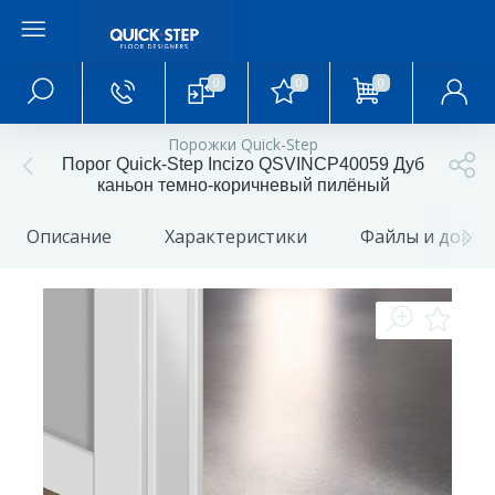
0
0
0
Главное меню
Порожки Quick-Step
Порог Quick-Step Incizo QSVINCP40059 Дуб
Главная
каньон темно-коричневый пилёный
Описание
Характеристики
Файлы и доку
О магазине
Акции и скидки
Статьи и обзоры
Фотогалерея