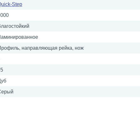
uick-Step
2000
Влагостойкий
Ламинированное
Профиль, направляющая рейка, нож
8
45
Дуб
Серый