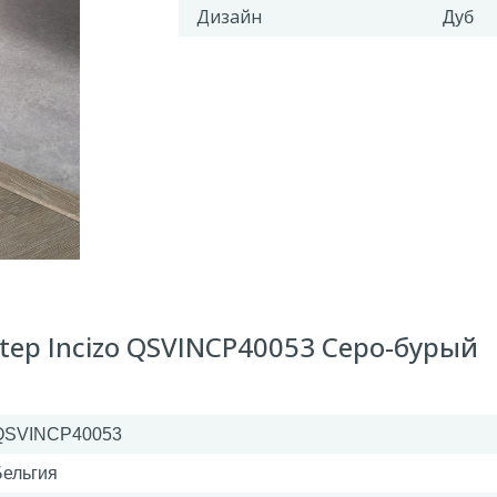
Дизайн
Дуб
tep Incizo QSVINCP40053 Серо-бурый
QSVINCP40053
Бельгия