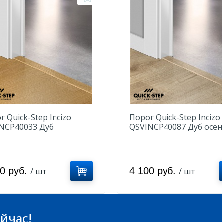
г Quick-Step Incizo
Порог Quick-Step Incizo
NCP40033 Дуб
QSVINCP40087 Дуб осе
ральный отборный
светлый натуральный
00 руб.
4 100 руб.
/ шт
/ шт
йчас!