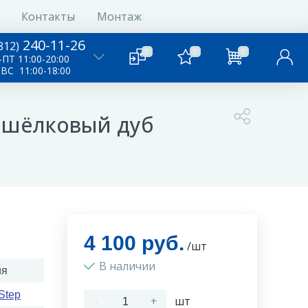
Контакты
Монтаж
240-11-26
812)
0
0
0
ПТ 11:00-20:00
-ВС 11:00-18:00
й шёлковый дуб
4 100 руб.
/шт
В наличии
ия
Step
-
+
шт