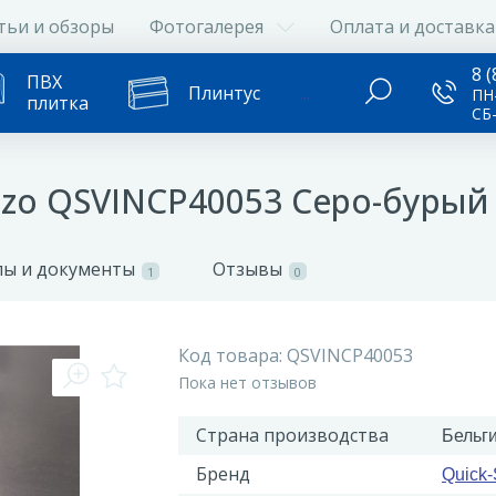
тьи и обзоры
Фотогалерея
Оплата и доставка
8 (
ПВХ
Плинтус
...
ПН-
плитка
СБ
ncizo QSVINCP40053 Серо-буры
ы и документы
Отзывы
1
0
Код товара:
QSVINCP40053
Пока нет отзывов
Страна производства
Бельг
Бренд
Quick-