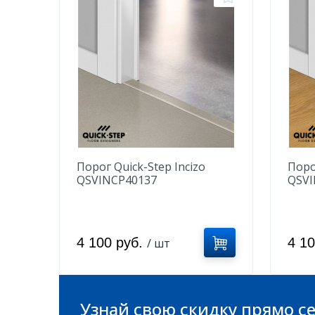
Порог Quick-Step Incizo
Поро
QSVINCP40137
QSVI
Минеральная крошка
нату
песочная
4 100 руб.
4 1
/ шт
Узнай свою скидку прямо се