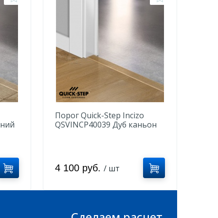
Порог Quick-Step Incizo
нний
QSVINCP40039 Дуб каньон
натуральный
4 100 руб.
/ шт
Сделаем расчет