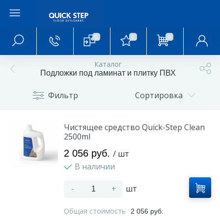
0
0
0
Главное меню
Каталог
Подложки под ламинат и плитку ПВХ
Главная
Фильтр
Сортировка
О магазине
Чистящее средство Quick-Step Clean
2500ml
Акции и скидки
2 056 руб.
/ шт
В наличии
Статьи и обзоры
-
+
шт
Фотогалерея
Общая стоимость
2 056 руб.