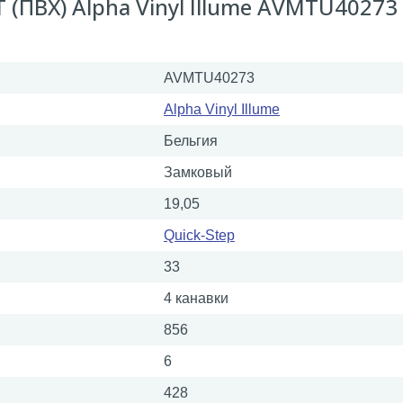
 (ПВХ) Alpha Vinyl Illume AVMTU40273
AVMTU40273
Alpha Vinyl Illume
Бельгия
Замковый
19,05
Quick-Step
33
4 канавки
856
6
428