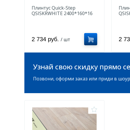
Плинтус Quick-Step
Плин
QSISKRWHITE 2400*160*16
QSIS
мм
мм
2 734 руб.
2 7
/ шт
Узнай свою скидку прямо се
Позвони, оформи заказ или приди в шоур