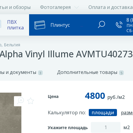
тьи и обзоры
Фотогалерея
Оплата и доставка
8 (
ПВХ
Плинтус
...
ПН-
плитка
СБ
p, Бельгия
) Alpha Vinyl Illume AVMTU402
ы и документы
Дополнительные товары
3
5
4800
Цена
руб./м2
Калькулятор по:
площади
разм
м2
Укажите площадь