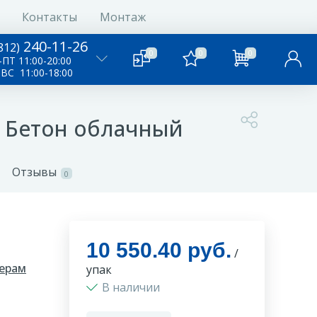
Контакты
Монтаж
240-11-26
812)
0
0
0
ПТ 11:00-20:00
-ВС 11:00-18:00
73 Бетон облачный
Отзывы
0
10 550.40 руб.
/
ерам
упак
В наличии