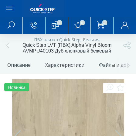
0
0
0
Главное меню
ПВХ плитка Quick-Step, Бельгия
Quick Step LVT (ПВХ) Alpha Vinyl Bloom
Главная
AVMPU40103 Дуб хлопковый бежевый
Описание
Характеристики
Файлы и доку
О магазине
Акции и скидки
Новинка
Статьи и обзоры
Фотогалерея