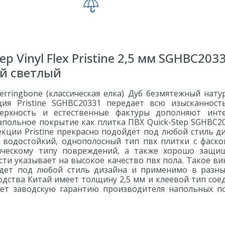
p Vinyl Flex Pristine 2,5 мм SGHBC203
й светлый
 Herringbone (классическая елка) Дуб безмятежный нат
екция Pristine SGHBC20331 передает всю изысканнос
верхность и естественные фактуры дополняют инт
апольное покрытие как плитка ПВХ Quick-Step SGHBC2
кции Pristine прекрасно подойдет под любой стиль д
водостойкий, однополосный тип пвх плитки с фаско
ическому типу повреждений, а также хорошо защи
ости указывает на высокое качество пвх пола. Такое в
дет под любой стиль дизайна и применимо в разны
дства Китай имеет толщину 2,5 мм и клеевой тип сое
еет заводскую гарантию производителя напольных п