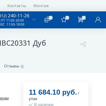
Контакты
Монтаж
240-11-26
812)
0
0
0
ПТ 11:00-20:00
-ВС 11:00-18:00
GHBC20331 Дуб
Отзывы
0
11 684.10 руб.
/
ерам
упак
В наличии