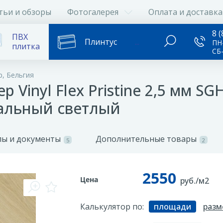
тьи и обзоры
Фотогалерея
Оплата и доставка
8 (
ПВХ
Плинтус
...
ПН-
плитка
СБ
p, Бельгия
p Vinyl Flex Pristine 2,5 мм S
альный светлый
ы и документы
Дополнительные товары
5
2
2550
Цена
руб./м2
Калькулятор по:
площади
разм