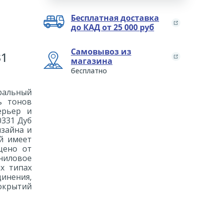
Бесплатная доставка
до КАД от 25 000 руб
Самовывоз из
31
магазина
бесплатно
уральный
ть тонов
ерьер и
0331 Дуб
изайна и
й имеет
щено от
иниловое
х типах
динения,
окрытий