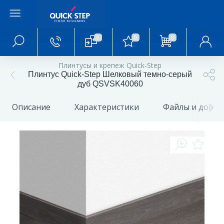
0
0
0
Главное меню
Плинтусы и крепеж Quick-Step
Плинтус Quick-Step Шелковый темно-серый
Главная
дуб QSVSK40060
Описание
Характеристики
Файлы и доку
О магазине
Акции и скидки
Статьи и обзоры
Фотогалерея