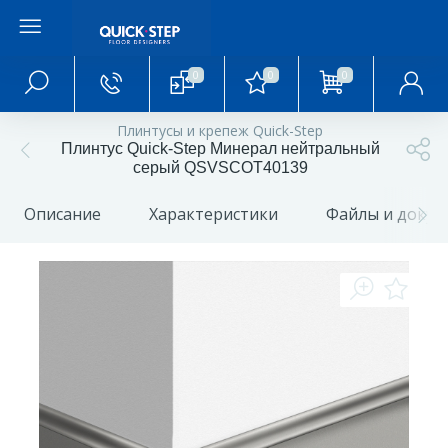
0
0
0
Главное меню
Плинтусы и крепеж Quick-Step
Плинтус Quick-Step Минерал нейтральный
Главная
серый QSVSCOT40139
Описание
Характеристики
Файлы и доку
О магазине
Акции и скидки
Статьи и обзоры
Фотогалерея