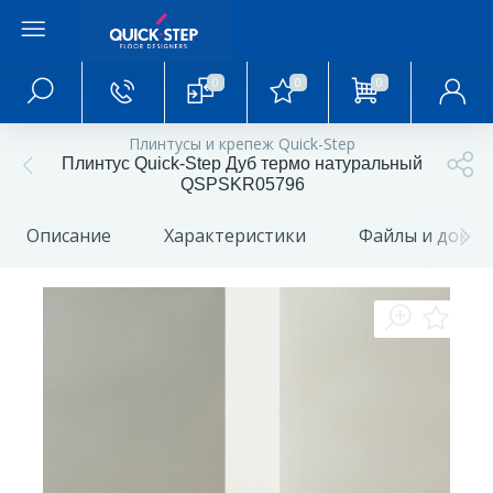
0
0
0
Главное меню
Плинтусы и крепеж Quick-Step
Плинтус Quick-Step Дуб термо натуральный
Главная
QSPSKR05796
Описание
Характеристики
Файлы и доку
О магазине
Акции и скидки
Статьи и обзоры
Фотогалерея