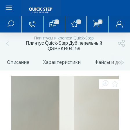
0
0
0
Главное меню
Плинтусы и крепеж Quick-Step
Плинтус Quick-Step Дуб пепельный
Главная
QSPSKR04159
Описание
Характеристики
Файлы и доку
О магазине
Акции и скидки
Статьи и обзоры
Фотогалерея