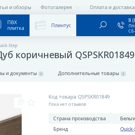
тьи и обзоры
Фотогалерея
Оплата и доставка
8 (
ПВХ
Плинтус
...
ПН-
плитка
СБ
ick-Step
 Дуб коричневый QSPSKR01849
ы и документы
Дополнительные товары
1
1
Код товара:
QSPSKR01849
Пока нет отзывов
Страна производства
Бельг
Бренд
Quick-