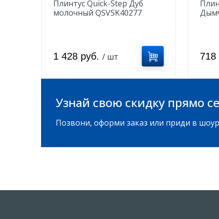
Плинтус Quick-Step Дуб
Плин
молочный QSVSK40277
Дымч
QSS
1 428 руб.
718
/ шт
Узнай свою скидку прямо се
Позвони, оформи заказ или приди в шоур