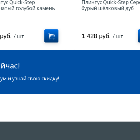
тус Quick-Step
Плинтус Quick-Step Сер
атый голубой камень
бурый шёлковый дуб
COT05484
QSVSK40053
 руб.
1 428 руб.
/ шт
/ шт
йчас!
ум и узнай свою скидку!