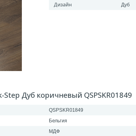
Дизайн
Дуб
k-Step Дуб коричневый QSPSKR01849
QSPSKR01849
Бельгия
МДФ