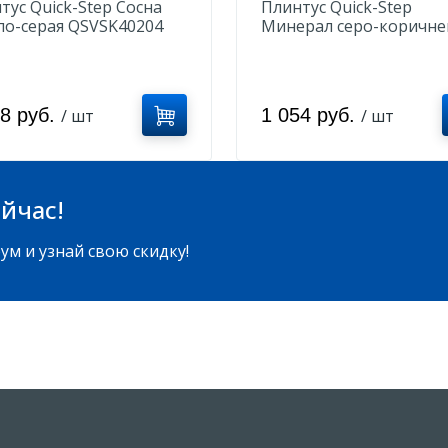
тус Quick-Step Сосна
Плинтус Quick-Step
ло-серая QSVSK40204
Минерал серо-коричн
QSVSCOT40141
28 руб.
1 054 руб.
/ шт
/ шт
йчас!
ум и узнай свою скидку!