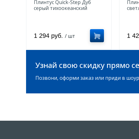
Плинтус Quick-Step Дуб
Плин
серый тихоокеанский
свет
QSPSKR05814
1 294 руб.
1 4
/ шт
Узнай свою скидку прямо се
Позвони, оформи заказ или приди в шоур