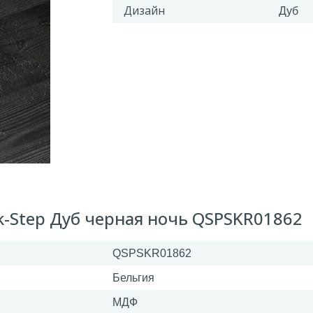
Дизайн
Дуб
k-Step Дуб черная ночь QSPSKR01862
QSPSKR01862
Бельгия
МДФ