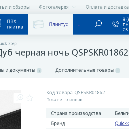
тьи и обзоры
Фотогалерея
Оплата и доставка
8 (
ПВХ
Плинтус
...
ПН-
плитка
СБ
ick-Step
 Дуб черная ночь QSPSKR01862
ы и документы
Дополнительные товары
1
1
Код товара:
QSPSKR01862
Пока нет отзывов
Страна производства
Бельг
Бренд
Quick-