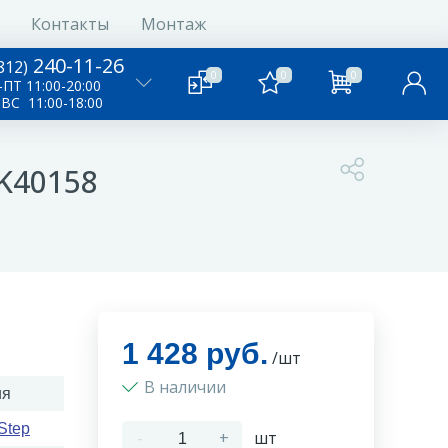
Контакты
Монтаж
240-11-26
812)
0
0
0
ПТ 11:00-20:00
-ВС 11:00-18:00
K40158
1 428 руб.
/шт
В наличии
ия
Step
-
+
шт