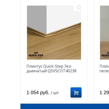
Плинтус Quick-Step Эко
Плин
дымчатый QSVSCOT40238
пепе
1 054 руб.
1 2
/ шт