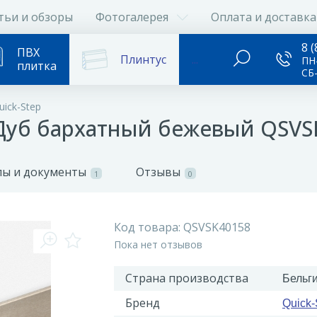
тьи и обзоры
Фотогалерея
Оплата и доставка
8 (
ПВХ
Плинтус
...
ПН-
плитка
СБ
ick-Step
 Дуб бархатный бежевый QSVS
ы и документы
Отзывы
1
0
Код товара:
QSVSK40158
Пока нет отзывов
Страна производства
Бельг
Бренд
Quick-