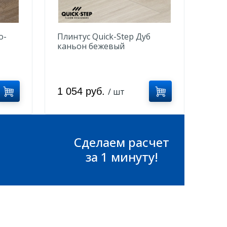
о-
Плинтус Quick-Step Дуб
каньон бежевый
QSVSCOT40038
1 054 руб.
/ шт
Сделаем расчет
за 1 минуту!