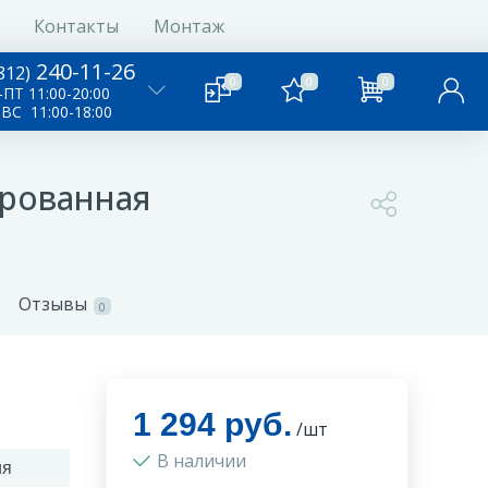
Контакты
Монтаж
240-11-26
812)
0
0
0
ПТ 11:00-20:00
-ВС 11:00-18:00
ированная
Отзывы
0
1 294 руб.
/шт
В наличии
ия