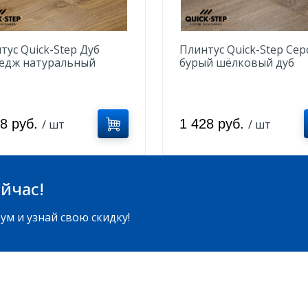
тус Quick-Step Дуб
Плинтус Quick-Step Сер
едж натуральный
бурый шёлковый дуб
K40025
QSVSK40053
28 руб.
1 428 руб.
/ шт
/ шт
йчас!
ум и узнай свою скидку!