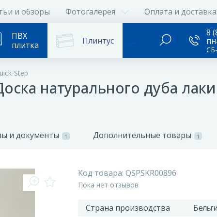
тьи и обзоры
Фотогалерея
Оплата и доставка
8 (
ПВХ
Плинтус
...
ПН-
плитка
СБ
ick-Step
 Доска натурального дуба лак
ы и документы
Дополнительные товары
1
1
Код товара:
QSPSKR00896
Пока нет отзывов
Страна производства
Бельг