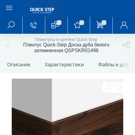
0
0
0
Главное меню
Плинтусы и крепеж Quick-Step
Плинтус Quick-Step Доска дуба белого
Главная
затемненная QSPSKR01496
Описание
Характеристики
Файлы и доку
О магазине
Акции и скидки
Статьи и обзоры
Фотогалерея