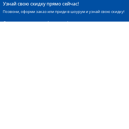
Узнай свою скидку прямо сейчас!
Позвони, оформи заказ или приди в шоурум и узнай свою скидку!
Сделаем расчет
за 1 минуту!
Новинка
Ламинат Quick-Step Impressive
IM8606 Дуб Арктический туман
2520 руб.
/ за м²
В наличии
-
+
упак
Общая стоимость
4625 руб.
Добавить к сравнению
Расчитать